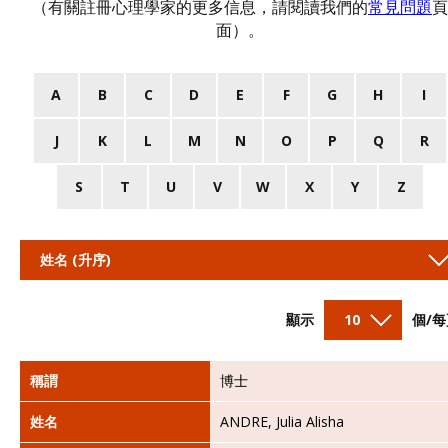
（有關註冊心理學家的更多信息，請閱讀我們的
常見問題
頁
面）。
A
B
C
D
E
F
G
H
I
J
K
L
M
N
O
P
Q
R
S
T
U
V
W
X
Y
Z
姓名 (升序)
顯示
10
個/每
稱謂
博士
姓名
ANDRE, Julia Alisha