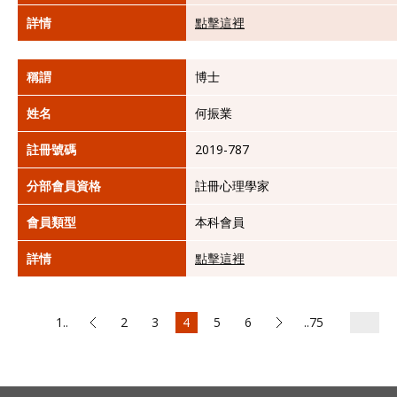
詳情
點擊這裡
稱謂
博士
姓名
何振業
註冊號碼
2019-787
分部會員資格
註冊心理學家
會員類型
本科會員
詳情
點擊這裡
1..
2
3
4
5
6
..75