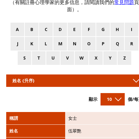
（有關註冊心理學家的更多信息，請閱讀我們的
常見問題
頁
面）。
A
B
C
D
E
F
G
H
I
J
K
L
M
N
O
P
Q
R
S
T
U
V
W
X
Y
Z
姓名 (升序)
顯示
10
個/每
稱謂
女士
姓名
伍翠艶