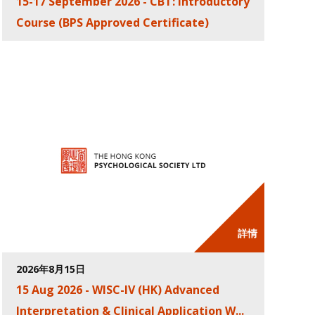
15-17 September 2026 - CBT: Introductory
Course (BPS Approved Certificate)
詳情
2026年8月15日
15 Aug 2026 - WISC-IV (HK) Advanced
Interpretation & Clinical Application W...