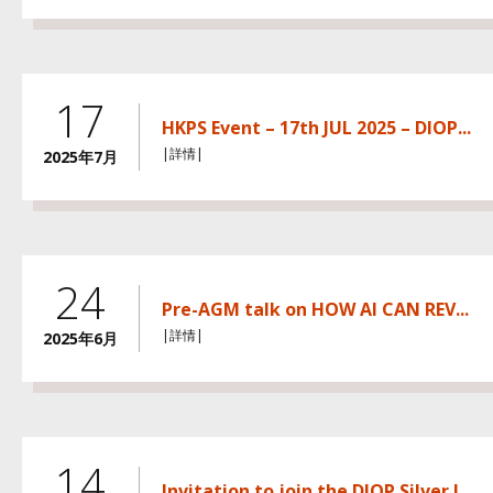
17
HKPS Event – 17th JUL 2025 – DIOP...
|詳情|
2025年7月
24
Pre-AGM talk on HOW AI CAN REV...
|詳情|
2025年6月
14
Invitation to join the DIOP Silver J...