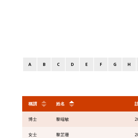
A
B
C
D
E
F
G
H
稱謂
姓名
博士
黎端敏
2
女士
黎芷珊
2