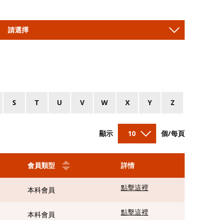
請選擇
。
S
T
U
V
W
X
Y
Z
顯示
10
個/每頁
會員類型
詳情
點擊這裡
本科會員
點擊這裡
本科會員