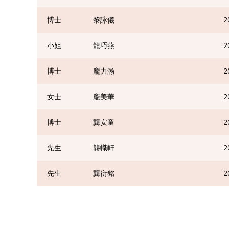
博士
黎詠儀
2
小姐
龍巧燕
2
博士
龐力瀚
2
女士
龐美華
2
博士
龔安童
2
先生
龔幟軒
2
先生
龔衍銘
2