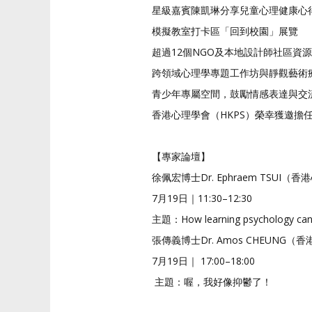
星級嘉賓陳凱琳分享兒童心理健康心
模擬教室打卡區「回到校園」展覽
超過12個NGO及本地設計師社區資
跨領域心理學專題工作坊與靜觀藝術
青少年專屬空間，鼓勵情感表達與交
香港心理學會（HKPS）榮幸獲邀擔
【專家論壇】
徐佩宏博士Dr. Ephraem TSUI
7月19日｜
11:30–12:30
主題：How learning psychology can b
張傳義博士Dr. Amos CHEUNG
7月19日｜
17:00–18:00
主題：喔，我好像抑鬱了！