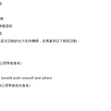
得
源廊
療癒課程
流
任是次活動的全力支持機構，並將參與以下精彩活動：
（香港心理學會會長）
enefit both oneself and others
（香港心理學會侯任會長）