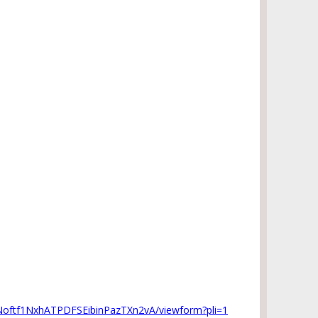
Noftf1NxhATPDFSEibinPazTXn2vA/viewform?pli=1